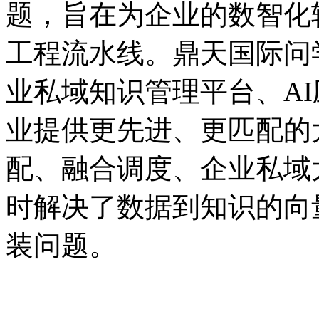
题，旨在为企业的数智
工程流水线。鼎天国际问学
业私域知识管理平台、A
业提供更先进、更匹配的
配、融合调度、企业
时解决了数据到知识的向
装问题。