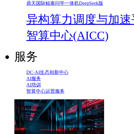
鼎天国际鲲泰问学一体机DeepSeek版
异构算力调度与加速
智算中心(AICC)
服务
DC·AI生态创新中心
AI服务
AI培训
智算中心运营服务