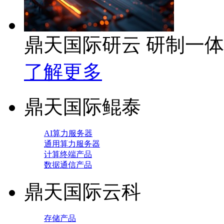
鼎天国际研云 研制一
了解更多
鼎天国际鲲泰
AI算力服务器
通用算力服务器
计算终端产品
数据通信产品
鼎天国际云科
存储产品