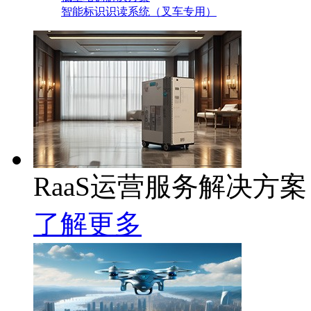
智能标识识读系统（叉车专用）
RaaS运营服务解决方案
了解更多