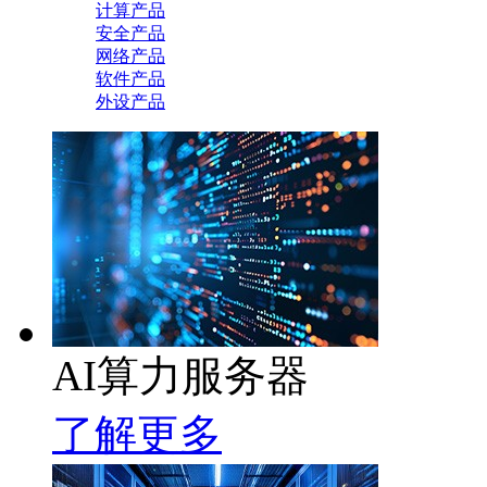
计算产品
安全产品
网络产品
软件产品
外设产品
AI算力服务器
了解更多