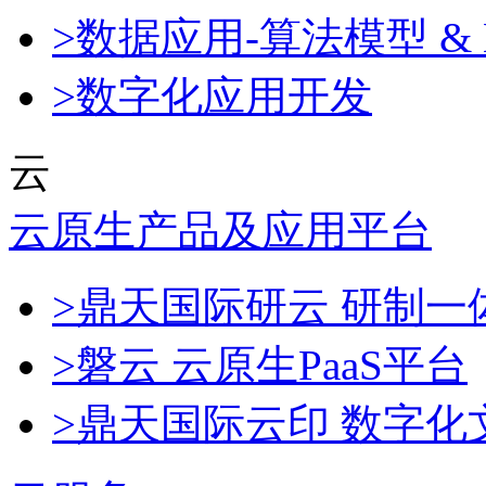
>数据应用-算法模型 & 
>数字化应用开发
云
云原生产品及应用平台
>鼎天国际研云 研制
>磐云 云原生PaaS平台
>鼎天国际云印 数字化