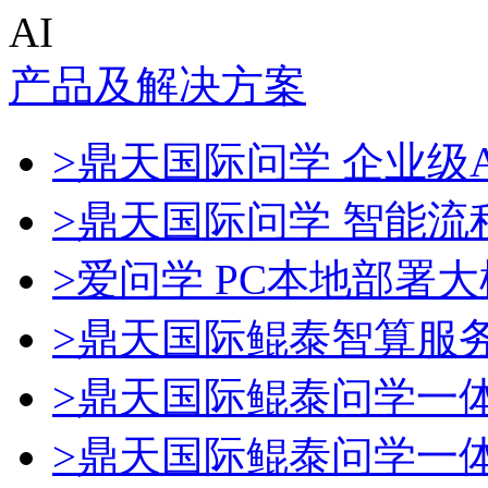
AI
产品及解决方案
>鼎天国际问学 企业级A
>鼎天国际问学 智能流
>爱问学 PC本地部署
>鼎天国际鲲泰智算服
>鼎天国际鲲泰问学一
>鼎天国际鲲泰问学一体机