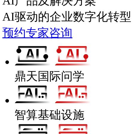
AI产品及解决方案
AI驱动的企业数字化转型
预约专家咨询
鼎天国际问学
智算基础设施