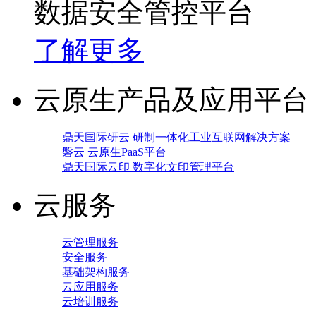
数据安全管控平台
了解更多
云原生产品及应用平台
鼎天国际研云 研制一体化工业互联网解决方案
磐云 云原生PaaS平台
鼎天国际云印 数字化文印管理平台
云服务
云管理服务
安全服务
基础架构服务
云应用服务
云培训服务