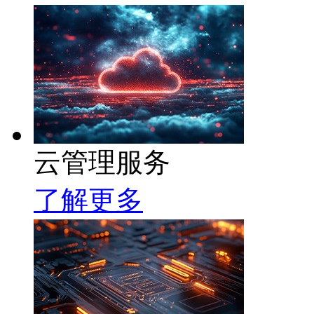
云管理服务
了解更多