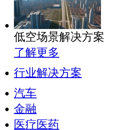
低空场景解决方案
了解更多
行业解决方案
汽车
金融
医疗医药