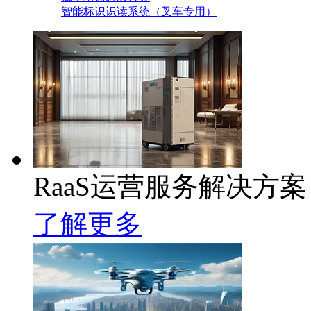
智能标识识读系统（叉车专用）
RaaS运营服务解决方案
了解更多