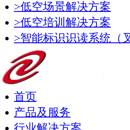
>低空场景解决方案
>低空培训解决方案
>智能标识识读系统（
首页
产品及服务
行业解决方案