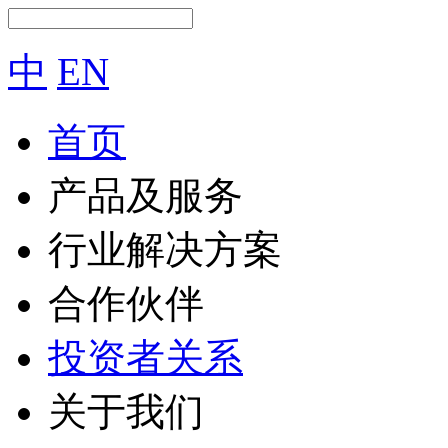
中
EN
首页
产品及服务
行业解决方案
合作伙伴
投资者关系
关于我们