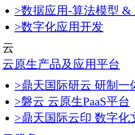
>数据应用-算法模型 & 
>数字化应用开发
云
云原生产品及应用平台
>鼎天国际研云 研制
>磐云 云原生PaaS平台
>鼎天国际云印 数字化