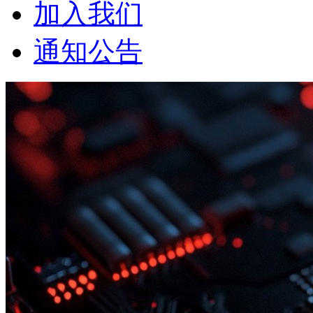
加入我们
通知公告