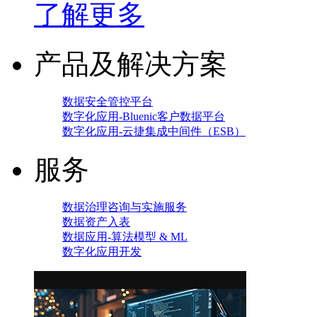
了解更多
产品及解决方案
数据安全管控平台
数字化应用-Bluenic客户数据平台
数字化应用-云捷集成中间件（ESB）
服务
数据治理咨询与实施服务
数据资产入表
数据应用-算法模型 & ML
数字化应用开发