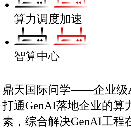
算力调度加速
智算中心
鼎天国际问学——企业级Ag
打通GenAI落地企业的算力
素，综合解决GenAI工程在