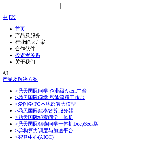
中
EN
首页
产品及服务
行业解决方案
合作伙伴
投资者关系
关于我们
AI
产品及解决方案
>鼎天国际问学 企业级Agent中台
>鼎天国际问学 智能流程工作台
>爱问学 PC本地部署大模型
>鼎天国际鲲泰智算服务器
>鼎天国际鲲泰问学一体机
>鼎天国际鲲泰问学一体机DeepSeek版
>异构算力调度与加速平台
>智算中心(AICC)