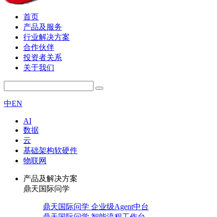
首页
产品及服务
行业解决方案
合作伙伴
投资者关系
关于我们
中
EN
AI
数据
云
基础架构软硬件
物联网
产品及解决方案
鼎天国际问学
鼎天国际问学 企业级Agent中台
鼎天国际问学 智能流程工作台