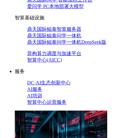
爱问学 PC本地部署大模型
智算基础设施
鼎天国际鲲泰智算服务器
鼎天国际鲲泰问学一体机
鼎天国际鲲泰问学一体机DeepSeek版
异构算力调度与加速平台
智算中心(AICC)
服务
DC·AI生态创新中心
AI服务
AI培训
智算中心运营服务