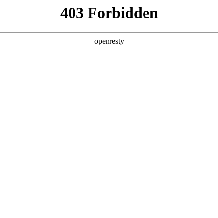
产品及服务
行业解决方案
合作伙伴
投资者关系
！鼎天国际数码亮相思科2025生态创新峰会
2025 / 06 / 30
创新峰会”在上海盛大举行。这场云集行业客户、技术专家与合作伙伴的科技盛会